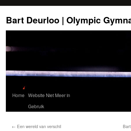
Ga
naar
Bart Deurloo | Olympic Gymn
de
inhoud
Home
Website Niet Meer in
Gebruik
←
Een wereld van verschil
Bart