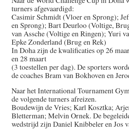
Naar de World Challenge Cup in Doha 
turners afgevaardigd:
Casimir Schmidt (Vloer en Sprong); J
en Sprong); Bart Deurloo (Voltige, Bru
van Assche (Voltige en Ringen); Yuri v
Epke Zonderland (Brug en Rek)
In Doha zijn de kwalificaties op 26 maar
en 28 maart
(3 toestellen per dag). De sporters word
de coaches Bram van Bokhoven en Jero
Naar het International Tournament Gym
de volgende turners afreizen.
Boudewijn de Vries; Karl Kosztka; Arje
Bletterman; Melvin Ornek. De begeleide
wedstrijd zijn Daniel Knibbeler en Jos 