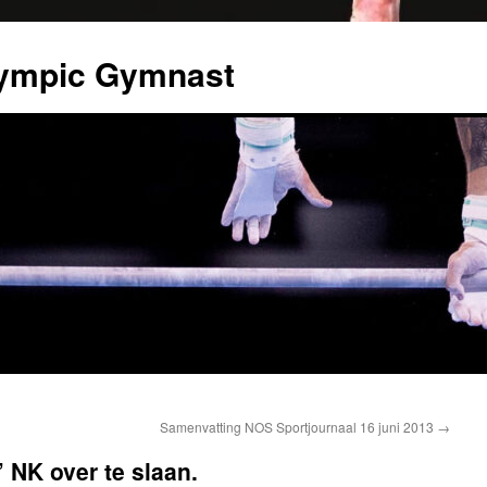
Olympic Gymnast
Samenvatting NOS Sportjournaal 16 juni 2013
→
 NK over te slaan.