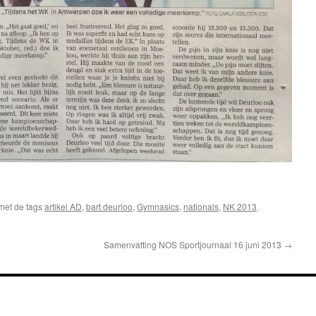
met de tags
artikel AD
,
bart deurloo
,
Gymnasics
,
nationals
,
NK 2013
.
Samenvatting NOS Sportjournaal 16 juni 2013
→