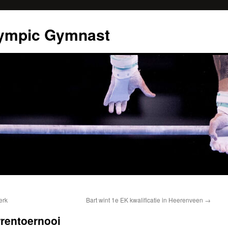
Olympic Gymnast
erk
Bart wint 1e EK kwalificatie in Heerenveen
→
rrentoernooi