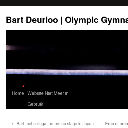
Ga
naar
Bart Deurloo | Olympic Gymn
de
inhoud
Home
Website Niet Meer in
Gebruik
←
Bart met collega turners op stage in Japan
Erop of eron