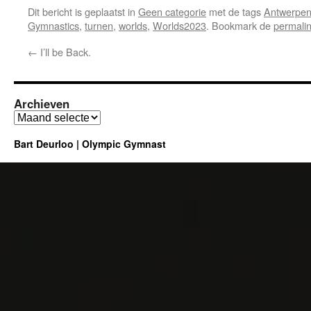
Dit bericht is geplaatst in
Geen categorie
met de tags
Antwerpe
Gymnastics
,
turnen
,
worlds
,
Worlds2023
. Bookmark de
permali
←
I’ll be Back.
Archieven
Archieven
Bart Deurloo | Olympic Gymnast