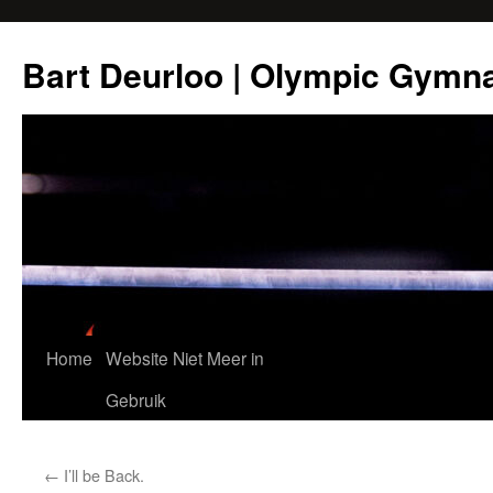
Ga
naar
Bart Deurloo | Olympic Gymn
de
inhoud
Home
Website Niet Meer in
Gebruik
←
I’ll be Back.