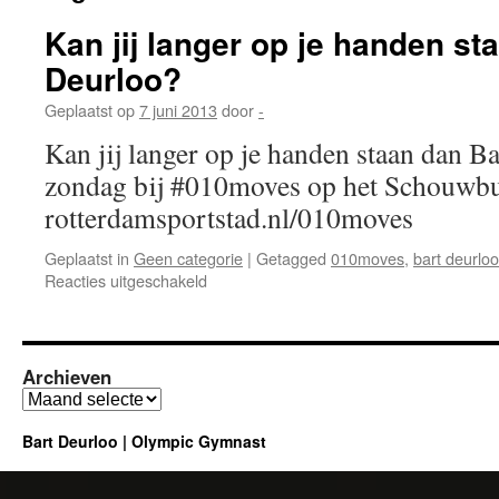
Kan jij langer op je handen st
Deurloo?
Geplaatst op
7 juni 2013
door
-
Kan jij langer op je handen staan dan Ba
zondag bij #010moves op het Schouwbu
rotterdamsportstad.nl/010moves
Geplaatst in
Geen categorie
|
Getagged
010moves
,
bart deurloo
voor
Reacties uitgeschakeld
Kan
jij
langer
op
Archieven
je
Archieven
handen
staan
Bart Deurloo | Olympic Gymnast
dan
Bart