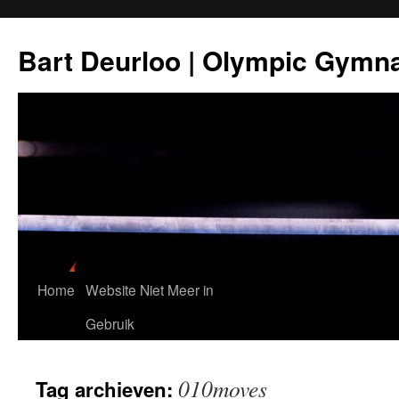
Ga
naar
Bart Deurloo | Olympic Gymn
de
inhoud
Home
Website Niet Meer in
Gebruik
010moves
Tag archieven: