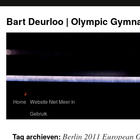
Ga
naar
Bart Deurloo | Olympic Gymn
de
inhoud
Home
Website Niet Meer in
Gebruik
Berlin 2011 European 
Tag archieven: