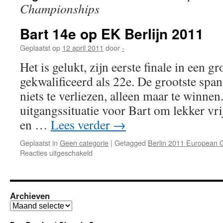
Championships
Bart 14e op EK Berlijn 2011
Geplaatst op
12 april 2011
door
-
Het is gelukt, zijn eerste finale in een g
gekwalificeerd als 22e. De grootste spann
niets te verliezen, alleen maar te winnen
uitgangssituatie voor Bart om lekker vri
en …
Lees verder
→
Geplaatst in
Geen categorie
|
Getagged
Berlin 2011 European 
voor
Reacties uitgeschakeld
Bart
14e
op
EK
Archieven
Berlijn
Archieven
2011