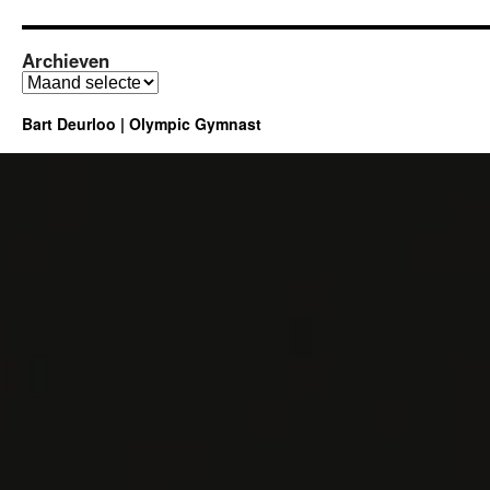
combo
op
Rek
Archieven
Archieven
Bart Deurloo | Olympic Gymnast