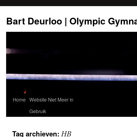
Ga
naar
Bart Deurloo | Olympic Gymn
de
inhoud
Home
Website Niet Meer in
Gebruik
HB
Tag archieven: