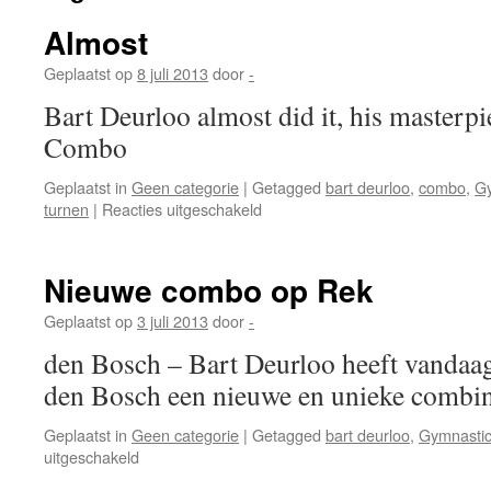
Almost
Geplaatst op
8 juli 2013
door
-
Bart Deurloo almost did it, his masterp
Combo
Geplaatst in
Geen categorie
|
Getagged
bart deurloo
,
combo
,
Gy
voor
turnen
|
Reacties uitgeschakeld
Almost
Nieuwe combo op Rek
Geplaatst op
3 juli 2013
door
-
den Bosch – Bart Deurloo heeft vandaag 
den Bosch een nieuwe en unieke combina
Geplaatst in
Geen categorie
|
Getagged
bart deurloo
,
Gymnasti
voor
uitgeschakeld
Nieuwe