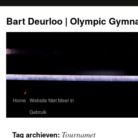
Ga
naar
Bart Deurloo | Olympic Gymn
de
inhoud
Home
Website Niet Meer in
Gebruik
Tournamet
Tag archieven: