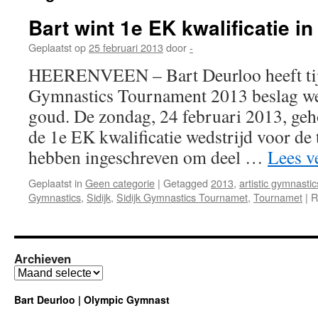
Bart wint 1e EK kwalificatie i
Geplaatst op
25 februari 2013
door
-
HEERENVEEN – Bart Deurloo heeft tijd
Gymnastics Tournament 2013 beslag wet
goud. De zondag, 24 februari 2013, ge
de 1e EK kwalificatie wedstrijd voor de 
hebben ingeschreven om deel …
Lees v
Geplaatst in
Geen categorie
|
Getagged
2013
,
artistic gymnastic
Gymnastics
,
Sidijk
,
Sidijk Gymnastics Tournamet
,
Tournamet
|
R
Archieven
Archieven
Bart Deurloo | Olympic Gymnast