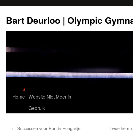
Ga
naar
Bart Deurloo | Olympic Gymn
de
inhoud
Home
Website Niet Meer in
Gebruik
←
Successen voor Bart in Hongarije
Twee heren 