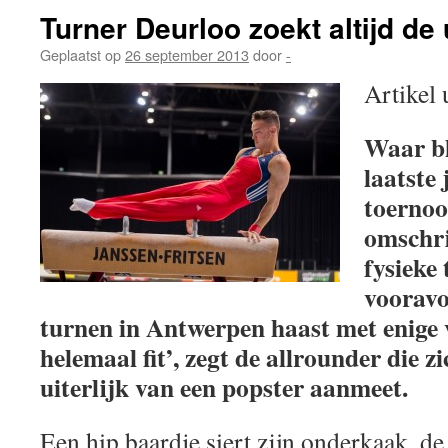
Turner Deurloo zoekt altijd de
Geplaatst op
26 september 2013
door
-
Artikel 
Waar bl
laatste
toernoo
omschri
fysieke
voorav
turnen in Antwerpen haast met enige 
helemaal fit’, zegt de allrounder die z
uiterlijk van een popster aanmeet.
Een hip baardje siert zijn onderkaak, de