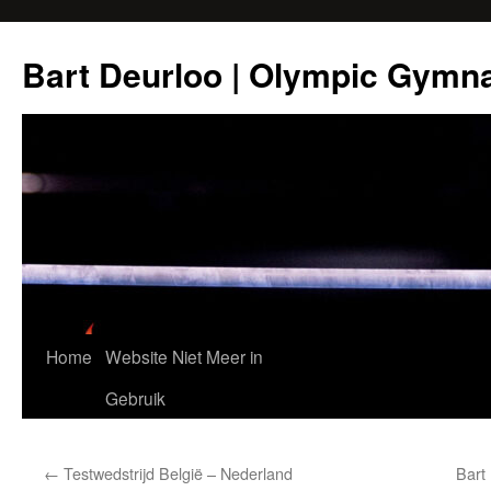
Ga
naar
Bart Deurloo | Olympic Gymn
de
inhoud
Home
Website Niet Meer in
Gebruik
←
Testwedstrijd België – Nederland
Bart