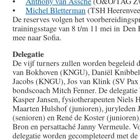
•
Anthony van Assche
(O&O/TAG Zwi
•
Michel Bletterman
(TSH Heerenvee
De reserves volgen het voorbereidings
trainingsstage van 8 t/m 11 mei in Den 
mee naar Sofia.
Delegatie
De vijf turners zullen worden begeleid
van Bokhoven (KNGU), Daniël Knibbel
Jacobs (KNGU), Jos van Klink (SV Pa
bondscoach Mitch Fenner. De delegatie b
Kasper Jansen, fysiotherapeuten Niels 
Maarten Hulshof (junioren), juryleden
(senioren) en René de Koster (junioren),
Bron en persattaché Janny Vermeule. V
delegatie worden gecompleteerd met de 