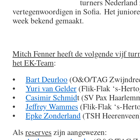
turners Nederland 
vertegenwoordigen in Sofia. Het junio
week bekend gemaakt.
Mitch Fenner heeft de volgende vijf tu
het EK-Team
:
•
Bart Deurloo
(O&O/TAG Zwijndrec
•
Yuri van Gelder
(Flik-Flak ‘s-Hert
•
Casimir Schmid
t (SV Pax Haarlem
•
Jeffrey Wammes
(Flik-Flak ‘s-Hert
•
Epke Zonderland
(TSH Heerenveen
Als
reserves
zijn aangewezen: