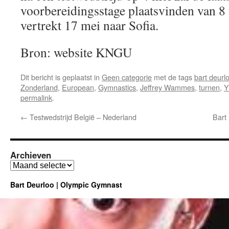
voorbereidingsstage plaatsvinden van 8
vertrekt 17 mei naar Sofia.
Bron: website KNGU
Dit bericht is geplaatst in
Geen categorie
met de tags
bart deurl
Zonderland
,
European
,
Gymnastics
,
Jeffrey Wammes
,
turnen
,
Y
permalink
.
←
Testwedstrijd België – Nederland
Bart
Archieven
Archieven
Bart Deurloo | Olympic Gymnast