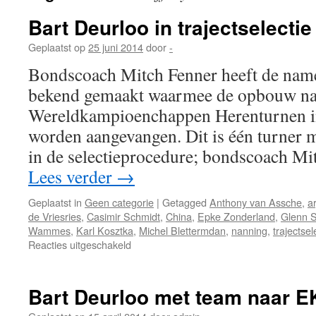
Bart Deurloo in trajectselecti
Geplaatst op
25 juni 2014
door
-
Bondscoach Mitch Fenner heeft de name
bekend gemaakt waarmee de opbouw na
Wereldkampioenchappen Herenturnen i
worden aangevangen. Dit is één turner 
in de selectieprocedure; bondscoach Mi
Lees verder
→
Geplaatst in
Geen categorie
|
Getagged
Anthony van Assche
,
ar
de Vriesries
,
Casimir Schmidt
,
China
,
Epke Zonderland
,
Glenn 
Wammes
,
Karl Kosztka
,
Michel Blettermdan
,
nanning
,
trajectsel
voor
Reacties uitgeschakeld
Bart
Deurloo
in
Bart Deurloo met team naar E
trajectselectie
WK