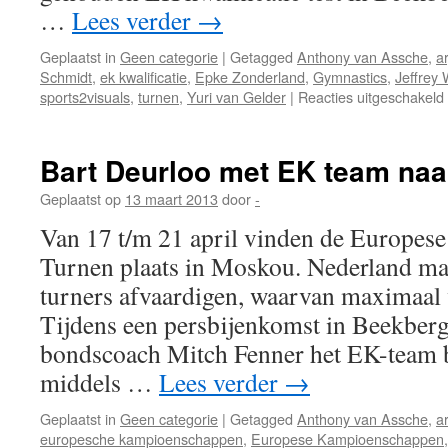
…
Lees verder
→
Geplaatst in
Geen categorie
|
Getagged
Anthony van Assche
,
ar
Schmidt
,
ek kwalificatie
,
Epke Zonderland
,
Gymnastics
,
Jeffre
sports2visuals
,
turnen
,
Yuri van Gelder
|
Reacties uitgeschakeld
Bart Deurloo met EK team na
Geplaatst op
13 maart 2013
door
-
Van 17 t/m 21 april vinden de Europe
Turnen plaats in Moskou. Nederland m
turners afvaardigen, waarvan maximaal v
Tijdens een persbijenkomst in Beekbe
bondscoach Mitch Fenner het EK-team b
middels …
Lees verder
→
Geplaatst in
Geen categorie
|
Getagged
Anthony van Assche
,
a
europesche kampioenschappen
,
Europese Kampioenschappen