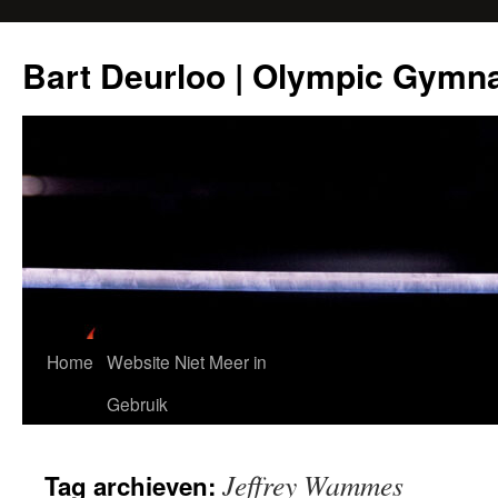
Ga
naar
Bart Deurloo | Olympic Gymn
de
inhoud
Home
Website Niet Meer in
Gebruik
Jeffrey Wammes
Tag archieven: