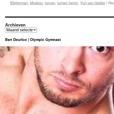
Bletterman
,
Moskou
,
turnen
,
turnen heren
,
Yuri van Gelder
|
Rea
Archieven
Archieven
Bart Deurloo | Olympic Gymnast