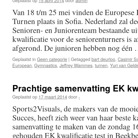
Geplaatst op
15 april 2014
door
admin
turnen
Van 18 t/m 25 mei vinden de Europes
Turnen plaats in Sofia. Nederland zal 
Senioren- en Juniorenteam bestaande uit
kwalificatie voor de seniorenturners is
afgerond. De junioren hebben nog één
Geplaatst in
Geen categorie
|
Getagged
bart deurloo
,
Casimir S
European
,
Gymnastics
,
Jeffrey Wammes
,
turnen
,
Yuri van Geld
Prachtige samenvatting EK kwa
Geplaatst op
17 maart 2014
door
-
Sports2Visuals, de makers van de mooi
Succes, heeft zich weer van haar beste k
samenvatting te maken van de zondag 1
gehouden EK kwalificatie test in Beekb