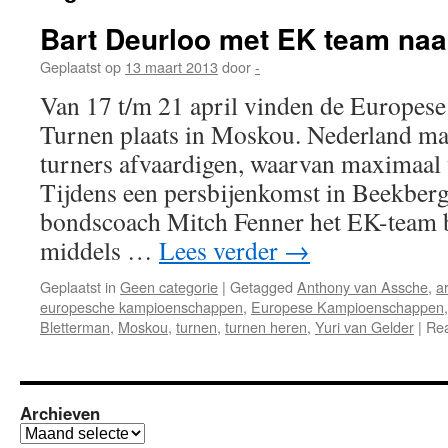
Bart Deurloo met EK team na
Geplaatst op
13 maart 2013
door
-
Van 17 t/m 21 april vinden de Europe
Turnen plaats in Moskou. Nederland m
turners afvaardigen, waarvan maximaal v
Tijdens een persbijenkomst in Beekbe
bondscoach Mitch Fenner het EK-team b
middels …
Lees verder
→
Geplaatst in
Geen categorie
|
Getagged
Anthony van Assche
,
a
europesche kampioenschappen
,
Europese Kampioenschappen
Bletterman
,
Moskou
,
turnen
,
turnen heren
,
Yuri van Gelder
|
Rea
Archieven
Archieven