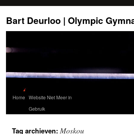
Ga
naar
Bart Deurloo | Olympic Gymn
de
inhoud
Home
Website Niet Meer in
Gebruik
Moskou
Tag archieven: