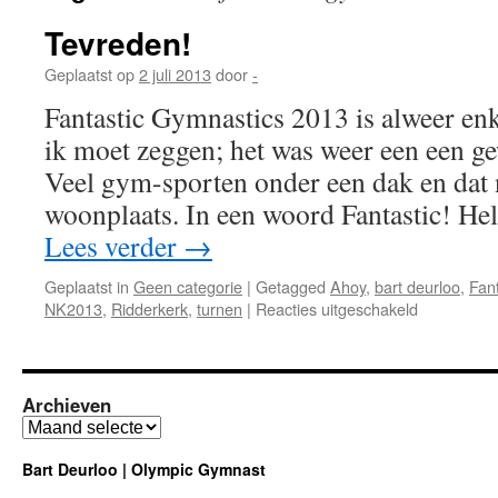
Tevreden!
Geplaatst op
2 juli 2013
door
-
Fantastic Gymnastics 2013 is alweer en
ik moet zeggen; het was weer een een g
Veel gym-sporten onder een dak en dat 
woonplaats. In een woord Fantastic! He
Lees verder
→
Geplaatst in
Geen categorie
|
Getagged
Ahoy
,
bart deurloo
,
Fant
voor
NK2013
,
Ridderkerk
,
turnen
|
Reacties uitgeschakeld
Tevreden!
Archieven
Archieven
Bart Deurloo | Olympic Gymnast