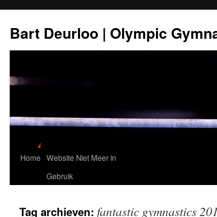
Ga
naar
Bart Deurloo | Olympic Gymn
de
inhoud
Home
Website Niet Meer in
Gebruik
fantastic gymnastics 20
Tag archieven: