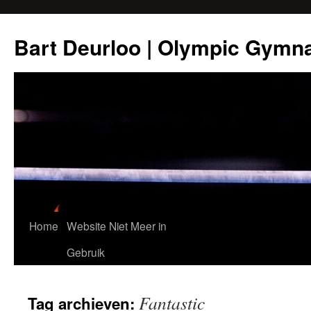
Ga
naar
Bart Deurloo | Olympic Gymn
de
inhoud
Home
Website Niet Meer in
Gebruik
Fantastic
Tag archieven: