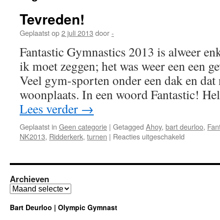
Tevreden!
Geplaatst op
2 juli 2013
door
-
Fantastic Gymnastics 2013 is alweer en
ik moet zeggen; het was weer een een g
Veel gym-sporten onder een dak en dat 
woonplaats. In een woord Fantastic! He
Lees verder
→
Geplaatst in
Geen categorie
|
Getagged
Ahoy
,
bart deurloo
,
Fant
voor
NK2013
,
Ridderkerk
,
turnen
|
Reacties uitgeschakeld
Tevreden!
Archieven
Archieven
Bart Deurloo | Olympic Gymnast