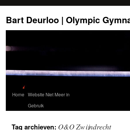
Ga
naar
Bart Deurloo | Olympic Gymn
de
inhoud
Home
Website Niet Meer in
Gebruik
O&O Zwijndrecht
Tag archieven: