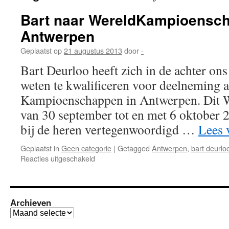
Bart naar WereldKampioensch
Antwerpen
Geplaatst op
21 augustus 2013
door
-
Bart Deurloo heeft zich in de achter on
weten te kwalificeren voor deelneming 
Kampioenschappen in Antwerpen. Dit
van 30 september tot en met 6 oktober 
bij de heren vertegenwoordigd …
Lees 
Geplaatst in
Geen categorie
|
Getagged
Antwerpen
,
bart deurlo
voor
Reacties uitgeschakeld
Bart
naar
WereldKampioenschappen
in
Archieven
Antwerpen
Archieven