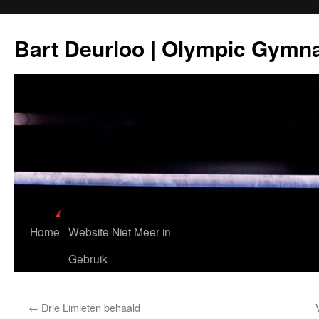
Ga
naar
Bart Deurloo | Olympic Gymn
de
inhoud
Home
Website Niet Meer in
Gebruik
←
Drie Limieten behaald